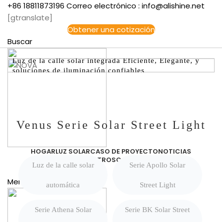
+86 18811873196 Correo electrónico : info@alishine.net
[gtranslate]
Obtener una cotización
Buscar
Luz de la calle solar integrada Eficiente, Elegante, y
soluciones de iluminación confiables
Venus Serie Solar Street Light
HOGAR
LUZ SOLAR
CASO DE PROYECTO
NOTICIAS
SOBRE NOSOTROS
CONTÁCTENOS
Luz de la calle solar
Serie Apollo Solar
Español
Menú
automática
Street Light
Serie Athena Solar
Serie BK Solar Street