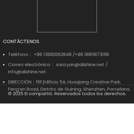
CONTÁCTENOS
Teléfono： +86 13682662848 /+86 18811873196
Correo electrónico： sara.yan@alishine.net /
info@alishine.net
DIRECCIÓN：16F,Edificio 5A, Huaqiang Creative Park,
Feng’en Road, Distrito de Guining, Shenzhen, Porcelana.
© 2025 El compartió. Reservados todos los derechos.
ENLACES RÁPIDOS
Hogar