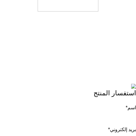
اتصل بنا
هاتف： +86 13682662848 /+86 18811873196
بريد إلكتروني： sara.yan@alishine.net / info@alishine.net
عنوان：16و,بناء 5A, Huaqiang Creative Park, طريق فنغ,
منطقة غينينج, شنتشن, الصين.
© 2025 شارك. جميع الحقوق محفوظة.
روابط سريعة
استفسار المنتج
بيت
اسم
*
الضوء الشمسي
قضية المشروع
بريد إلكتروني
*
أخبار