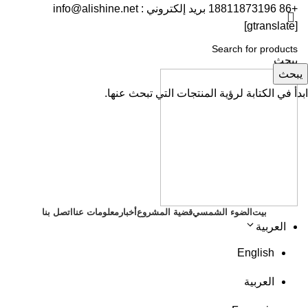
+86 18811873196 بريد إلكتروني : info@alishine.net
[gtranslate]
احصل على اقتباس
يبحث
يبحث
ابدأ في الكتابة لرؤية المنتجات التي تبحث عنها.
بيت
الضوء الشمسي
قضية المشروع
أخبار
معلومات عنا
اتصل بنا
العربية
English
العربية