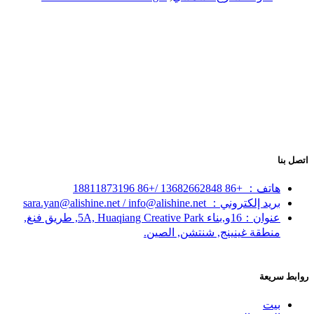
اتصل بنا
هاتف： +86 13682662848 /+86 18811873196
بريد إلكتروني： sara.yan@alishine.net / info@alishine.net
عنوان：16و,بناء 5A, Huaqiang Creative Park, طريق فنغ,
منطقة غينينج, شنتشن, الصين.
روابط سريعة
بيت