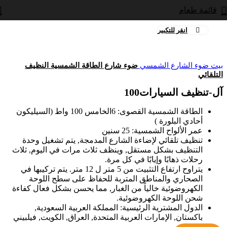
قائمة طعام
انقر للتكبير
بيت
ضوء الشارع الشمسي
ضوء شارع الطاقة الشمسية النظيف
التلقائي
آل-تنظيف السيارات100
الطاقة الشمسية القصوى: 6الخامس 100 واط (السيليكون
أحادي البلورة )
عمر الألواح الشمسية: 25 سنين
تنظيف تلقائي لإضاءة الشارع المدمجة, يتم تشغيل وحدة
التنظيف بشكل مستقل, وينظف ثلاث مرات في اليوم, ثلاث
رحلات ذهابًا وإيابًا في كل مرة.
يتراوح ارتفاع التثبيت من 5 متر ل 12 متر. يتم تركيبها في
الصحاري والمناطق المتربة للحفاظ على سطح اللوحة
الكهروضوئية خالياً من الغبار, مما يحسن بشكل فعال كفاءة
شحن اللوحة الكهروضوئية.
الدول المشترية الرئيسية: المملكة العربية السعودية,
باكستان, الإمارات العربية المتحدة, العراق, الكويت, فيلبيني