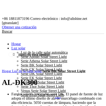
+86 18811873196 Correo electrónico : info@alishine.net
[gtranslate]
Obtener una cotización
Buscar
Hogar
Luz solar
Luz de la calle solar automática
Haga clic para ampliar
Serie Apollo Solar Street Light
Serie Athena Solar Street Light
Serie BK Solar Street Light
Serie CK Solar Street Light
Hogar
Luz de la calle solar
Serie DK Solar Street Light
Serie DK Solar Street Light
Serie EK Solar Street Light
AL-DK300
Serie Odin Solar Street Light
Serie Thor Solar Street Light
Venus Serie Solar Street Light
Leer
Farolas solares integradas serie DK, El panel de fuente de luz
Serie Zeus Solar Street Light
más
adopta el último diseño de ala de murciélago combinado con
alta eficiencia. 5050 cuentas de lámpara, haciendo que la