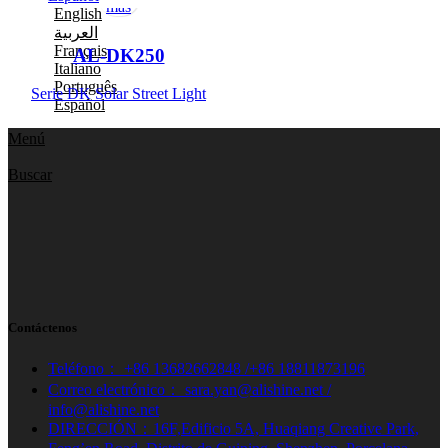
más
English
العربية
Français
AL-DK250
Italiano
Português
Serie DK Solar Street Light
Español
Menú
Buscar
Contáctenos
Teléfono： +86 13682662848 /+86 18811873196
Correo electrónico： sara.yan@alishine.net /
info@alishine.net
DIRECCIÓN：16F,Edificio 5A, Huaqiang Creative Park,