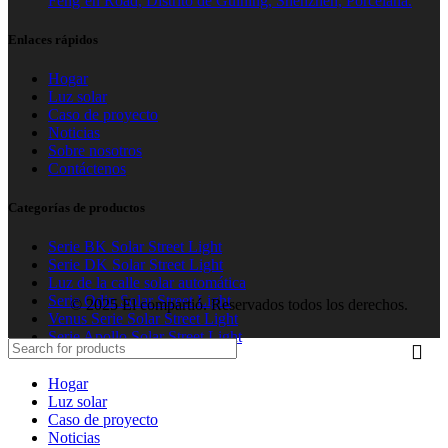
Feng’en Road, Distrito de Guining, Shenzhen, Porcelana.
Enlaces rápidos
Hogar
Luz solar
Caso de proyecto
Noticias
Sobre nosotros
Contáctenos
Categorías de productos
Serie BK Solar Street Light
Serie DK Solar Street Light
Luz de la calle solar automática
Serie Odin Solar Street Light
© 2025 El compartió. Reservados todos los derechos.
Venus Serie Solar Street Light
Serie Apollo Solar Street Light
Hogar
Luz solar
Caso de proyecto
Noticias