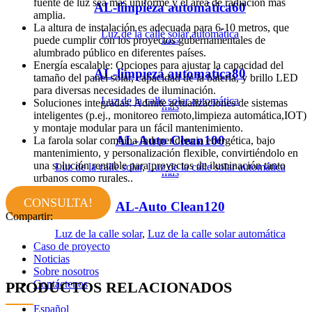
fuente de luz sea más uniforme y el área de radiación más
AL-limpieza automática60
amplia.
Leer
La altura de instalación es adecuada para 6-10 metros, que
Luz de la calle solar automática
más
puede cumplir con los proyectos gubernamentales de
alumbrado público en diferentes países.
Energía escalable: Opciones para ajustar la capacidad del
AL-limpieza automática80
tamaño del panel solar, capacidad de la batería, y brillo LED
para diversas necesidades de iluminación.
Leer
Luz de la calle solar automática
Soluciones integradas: Admite actualizaciones de sistemas
más
inteligentes (p.ej., monitoreo remoto,limpieza automática,IOT)
y montaje modular para un fácil mantenimiento.
AL-Auto Clean100
La farola solar combina independencia energética, bajo
mantenimiento, y personalización flexible, convirtiéndolo en
Leer
una solución rentable para proyectos de iluminación tanto
Luz de la calle solar
,
Luz de la calle solar automática
más
urbanos como rurales..
CONSULTA!
AL-Auto Clean120
Compartir:
Luz de la calle solar
,
Luz de la calle solar automática
Caso de proyecto
Noticias
Sobre nosotros
Contáctenos
PRODUCTOS RELACIONADOS
Leer
Español