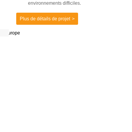
environnements difficiles.
Plus de détails de projet
>
Contactez-nous
Téléphone： +86 13682662848 /+86 18811873196
E-mail： sara.yan@alishine.net / info@alishine.net
Adresse：16F,Bâtiment 5A, Huaqiang Creative Park,