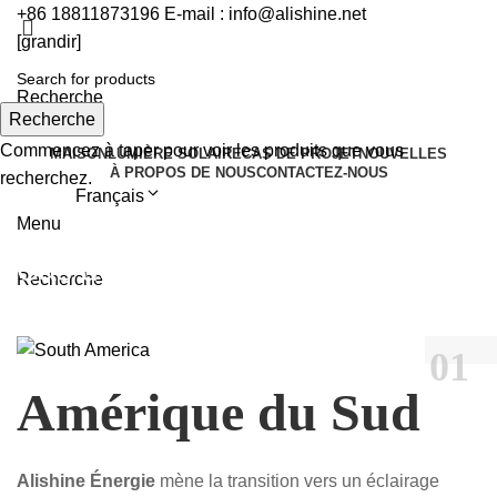
+86 18811873196 E-mail : info@alishine.net
[grandir]
Obtenez un devis
Recherche
Recherche
Commencez à taper pour voir les produits que vous
MAISON
LUMIÈRE SOLAIRE
CAS DE PROJET
NOUVELLES
À PROPOS DE NOUS
CONTACTEZ-NOUS
recherchez.
Français
Menu
Cas de projet
Recherche
01
Amérique du Sud
Alishine Énergie
mène la transition vers un éclairage