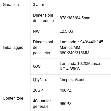
Garanzia
3 anni
Dimensioni
878*383*84.5mm
del prodotto
NW.
12.5KG
Dimensioni
Lampada：940*440*145
Imballaggio
del
Manica MM：
pacchetto
380*240*315MM
Lampada:10.20Manica
G.W.
KG:4.35KG
Q'ty/ctn
:
1imposta/cont
20GP
400PZ
Contenitore
40quartier
960PZ
generale