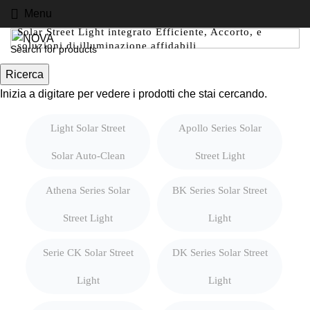
Menu
Solar Street Light integrato Efficiente, Accorto, e
soluzioni di illuminazione affidabili
Ricerca
Inizia a digitare per vedere i prodotti che stai cercando.
Light Solar Street
Apollo Series Solar
Solar Auto-Clean
Street Light
Athena Series Solar
BK Series Solar Street
Street Light
Light
Serie CK Solar Street
DK Series Solar Street
Light
Light