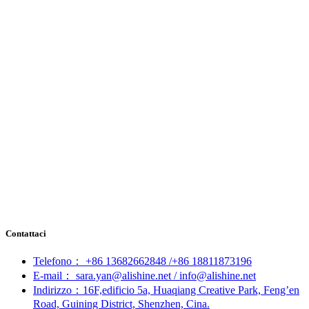
Contattaci
Telefono： +86 13682662848 /+86 18811873196
E-mail： sara.yan@alishine.net / info@alishine.net
Indirizzo：16F,edificio 5a, Huaqiang Creative Park, Feng’en
Road, Guining District, Shenzhen, Cina.