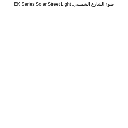
ضوء الشارع الشمسي
,
EK Series Solar Street Light
اتصل بنا
هاتف： +86 13682662848 /+86 18811873196
بريد إلكتروني： sara.yan@alishine.net / info@alishine.net
عنوان：16و,بناء 5A, Huaqiang Creative Park, طريق فنغ,
منطقة غينينج, شنتشن, الصين.
روابط سريعة