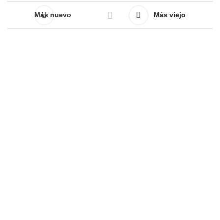
Más nuevo
Más viejo
Contáctenos
Teléfono： +86 13682662848 /+86 18811873196
Correo electrónico： sara.yan@alishine.net /
info@alishine.net
DIRECCIÓN：16F,Edificio 5A, Huaqiang Creative Park,
Feng’en Road, Distrito de Guining, Shenzhen, Porcelana.