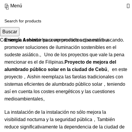
Menú
Caso de proyecto
Buscar
Comience a escribir para ver productos que está buscando.
Energía Ashin
se ha comprometido activamente a
promover soluciones de iluminación sostenibles en el
sudeste asiático.。Uno de los proyectos que vale la pena
mencionar es el de Filipinas.
Proyecto de mejora del
alumbrado público solar en la ciudad de Cebú
。en este
proyecto，Aishin reemplaza las farolas tradicionales con
sistemas eficientes de alumbrado público solar，teniendo
así en cuenta los costes energéticos y las cuestiones
medioambientales。
La instalación de la instalación no sólo mejora la
visibilidad nocturna y la seguridad pública，También
reduce significativamente la dependencia de la ciudad de