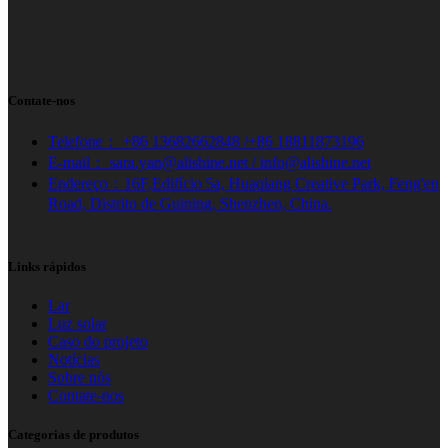
Contate-nos
Telefone： +86 13682662848 /+86 18811873196
E-mail： sara.yan@alishine.net / info@alishine.net
Endereço：16F,Edifício 5a, Huaqiang Creative Park, Feng'en
Road, Distrito de Guining, Shenzhen, China.
Links rápidos
Lar
Luz solar
Caso do projeto
Notícias
Sobre nós
Contate-nos
Categorias de produtos