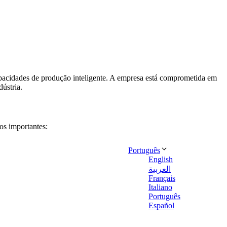
apacidades de produção inteligente. A empresa está comprometida em
dústria.
ática
os importantes:
Português
ática
English
العربية
Français
Italiano
Português
Español
 de limpeza