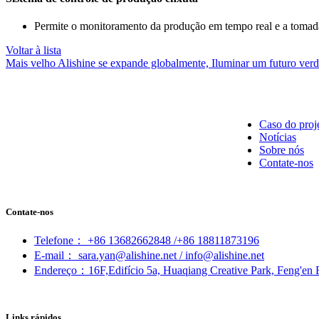
Permite o monitoramento da produção em tempo real e a tomad
Voltar à lista
Mais velho
Alishine se expande globalmente, Iluminar um futuro verd
Caso do proj
Notícias
Sobre nós
Contate-nos
Contate-nos
Telefone： +86 13682662848 /+86 18811873196
E-mail： sara.yan@alishine.net / info@alishine.net
Endereço：16F,Edifício 5a, Huaqiang Creative Park, Feng'en R
Links rápidos