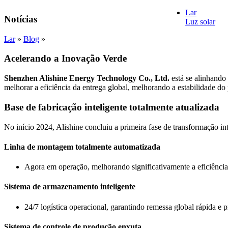
Lar
Notícias
Luz solar
Luz de
Lar
»
Blog
»
Apollo 
Acelerando a Inovação Verde
Athena
Shenzhen Alishine Energy Technology Co., Ltd.
está se alinhando
melhorar a eficiência da entrega global, melhorando a estabilidade do
BK Ser
Base de fabricação inteligente totalmente atualizada
Luz de
No início 2024, Alishine concluiu a primeira fase de transformação i
Luz de
Luz de
Linha de montagem totalmente automatizada
Luz de
Agora em operação, melhorando significativamente a eficiência
Luz de
Sistema de armazenamento inteligente
Venus 
24/7 logística operacional, garantindo remessa global rápida e p
Zeus Se
Sistema de controle de produção enxuta