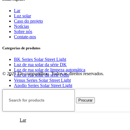
Lar
Luz solar
Caso do projeto
Notícias
Sobre nós
Contate-nos
Categorias de produtos
BK Series Solar Street Light
Luz de rua solar da série DK
Luz de rua solar de limpeza automática
© 2025 Ele compartilhou. Todos os direitos reservados.
Luz de rua solar da série Odin
Venus Series Solar Street Light
Apollo Series Solar Street Light
Procurar
Lar