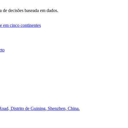
automática
a de decisões baseada em dados.
Leia mais
e em cinco continentes
AL-Auto Clean120
Luz da rua solar
,
Luz de rua solar
automática
eto
oad, Distrito de Guining, Shenzhen, China.