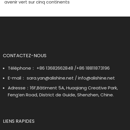
avenir vert sur cinq continents
CONTACTEZ-NOUS
Téléphone： +86 13682662848 /+86 18811873196
E-mail： sara.yan@alishine.net / info@alishine.net
Adresse：16F,Bâtiment 5A, Huaqiang Creative Park,
Feng’en Road, District de Guide, Shenzhen, Chine.
LIENS RAPIDES