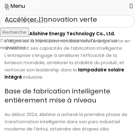
Nouvelles
Menu
Accélérer l’innovation verte
Recherche
Shenzhen Alishine Energy Technology Co., Ltd.
Commencez à taper pour voir les produits que vous
s'aligne sur la transition mondiale vers l'énergie verte en
recherchez.
améliorant ses capacités de fabrication intelligente.
L'entreprise s'engage à améliorer l'efficacité de la
livraison mondiale, améliorer la stabilité du produit, et
renforcer son leadership dans le
lampadaire solaire
intégré
industrie.
Base de fabrication intelligente
entièrement mise à niveau
Au début 2024, Alishine a achevé la première phase de
transformation intelligente dans son parc industriel
moderne de l'Anhui, atteindre des étapes clés: